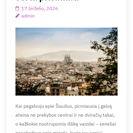
17 birželio, 2026
admin
Kai pagalvoju apie Šiaulius, pirmiausia į galvą
ateina ne prekybos centrai ir ne dviračių takai,
o kažkokie nuotrupomis išlikę vaizdai – seneliai
pasakodavo apie miestą, kurio jau seniai