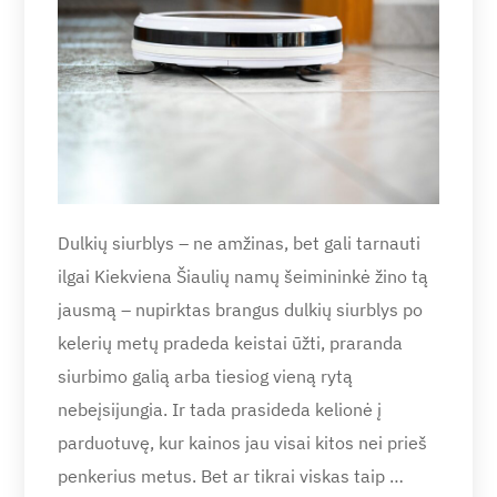
Dulkių siurblys – ne amžinas, bet gali tarnauti
ilgai Kiekviena Šiaulių namų šeimininkė žino tą
jausmą – nupirktas brangus dulkių siurblys po
kelerių metų pradeda keistai ūžti, praranda
siurbimo galią arba tiesiog vieną rytą
nebeįsijungia. Ir tada prasideda kelionė į
parduotuvę, kur kainos jau visai kitos nei prieš
penkerius metus. Bet ar tikrai viskas taip …