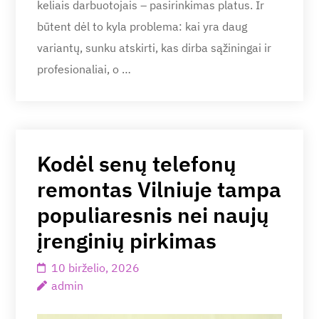
keliais darbuotojais – pasirinkimas platus. Ir
būtent dėl to kyla problema: kai yra daug
variantų, sunku atskirti, kas dirba sąžiningai ir
profesionaliai, o …
Kodėl senų telefonų
remontas Vilniuje tampa
populiaresnis nei naujų
įrenginių pirkimas
10 birželio, 2026
admin