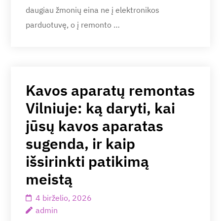
daugiau žmonių eina ne į elektronikos
parduotuvę, o į remonto …
Kavos aparatų remontas
Vilniuje: ką daryti, kai
jūsų kavos aparatas
sugenda, ir kaip
išsirinkti patikimą
meistą
4 birželio, 2026
admin