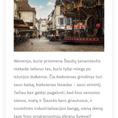
Akmenys, kurie prisimena Šiaulių senamiestis
niekada nebuvo tas, kuris tyliai miega po
istorijos dulkėmis. Čia kiekvienas grindinys turi
savo balsą, kiekvienas fasadas – savo atmintį.
Tačiau kas galėjo pagalvoti, kad šios senosios
sienos, matę ir Šiaurės karo griautuvus, ir
sovietinės industrializacijos bangą, vieną dieną
taps fonu programuotojų ekranų šviesai?