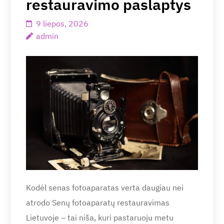
restauravimo paslaptys
9 liepos, 2026
admin
Kodėl senas fotoaparatas verta daugiau nei
atrodo Senų fotoaparatų restauravimas
Lietuvoje – tai niša, kuri pastaruoju metu