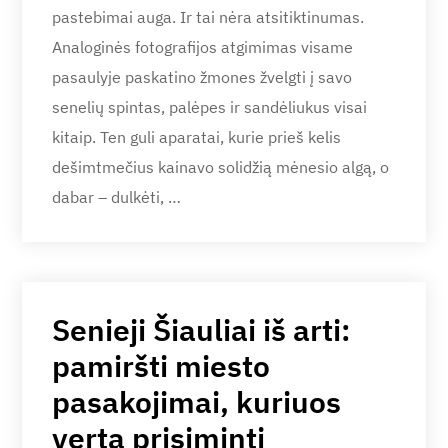
pastebimai auga. Ir tai nėra atsitiktinumas.
Analoginės fotografijos atgimimas visame
pasaulyje paskatino žmones žvelgti į savo
senelių spintas, palėpes ir sandėliukus visai
kitaip. Ten guli aparatai, kurie prieš kelis
dešimtmečius kainavo solidžią mėnesio algą, o
dabar – dulkėti, …
Senieji Šiauliai iš arti:
pamiršti miesto
pasakojimai, kuriuos
verta prisiminti