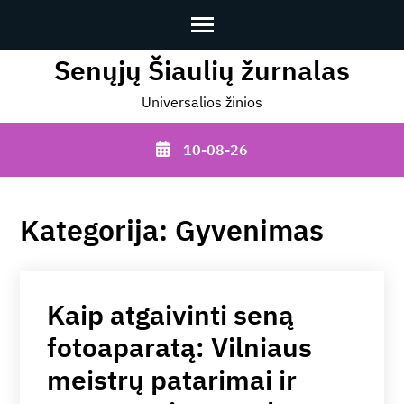
Senųjų Šiaulių žurnalas
Skip
to
Universalios žinios
content
(Press
10-08-26
Enter)
Kategorija:
Gyvenimas
Kaip atgaivinti seną
fotoaparatą: Vilniaus
meistrų patarimai ir