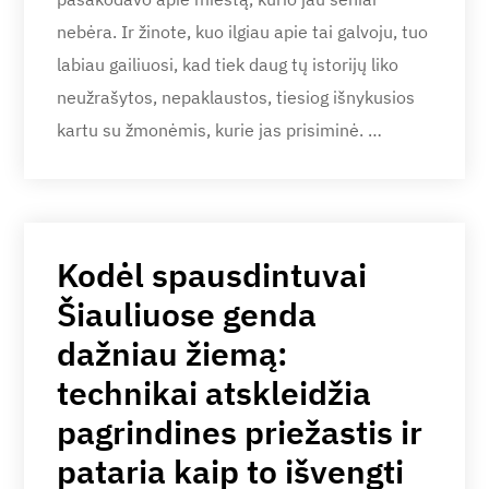
nebėra. Ir žinote, kuo ilgiau apie tai galvoju, tuo
labiau gailiuosi, kad tiek daug tų istorijų liko
neužrašytos, nepaklaustos, tiesiog išnykusios
kartu su žmonėmis, kurie jas prisiminė. …
Kodėl spausdintuvai
Šiauliuose genda
dažniau žiemą:
technikai atskleidžia
pagrindines priežastis ir
pataria kaip to išvengti