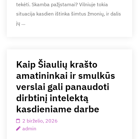
tekėti. Skamba pažįstamai? Vilniuje tokia
situacija kasdien ištinka šimtus žmonių, ir dalis
jų …
Kaip Šiaulių krašto
amatininkai ir smulkūs
verslai gali panaudoti
dirbtinį intelektą
kasdieniame darbe
2 birželio, 2026
admin