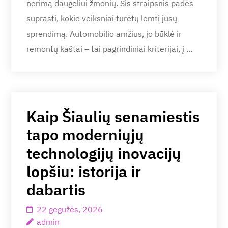
nerimą daugeliui žmonių. Šis straipsnis padės
suprasti, kokie veiksniai turėtų lemti jūsų
sprendimą. Automobilio amžius, jo būklė ir
remontų kaštai – tai pagrindiniai kriterijai, į …
Kaip Šiaulių senamiestis
tapo moderniųjų
technologijų inovacijų
lopšiu: istorija ir
dabartis
22 gegužės, 2026
admin