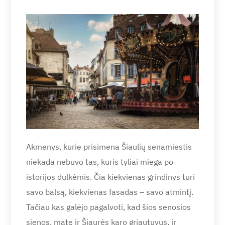
Akmenys, kurie prisimena Šiaulių senamiestis
niekada nebuvo tas, kuris tyliai miega po
istorijos dulkėmis. Čia kiekvienas grindinys turi
savo balsą, kiekvienas fasadas – savo atmintį.
Tačiau kas galėjo pagalvoti, kad šios senosios
sienos, matę ir Šiaurės karo griautuvus, ir