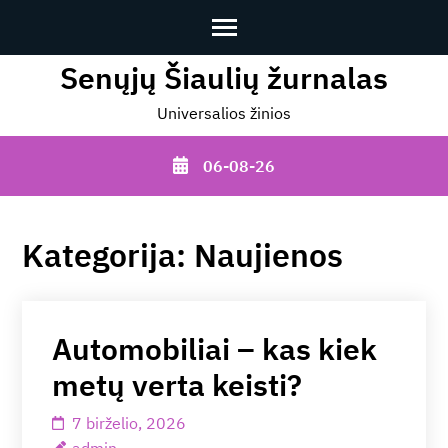
Senųjų Šiaulių žurnalas
Skip
to
Universalios žinios
content
(Press
06-08-26
Enter)
Kategorija:
Naujienos
Automobiliai – kas kiek
metų verta keisti?
7 birželio, 2026