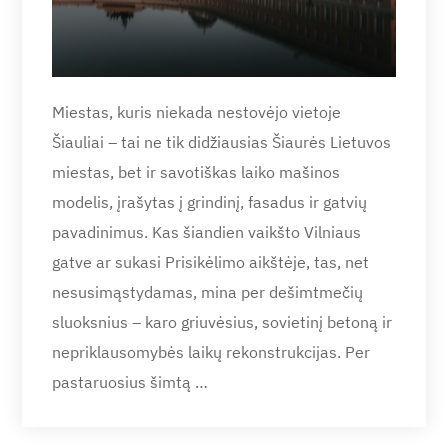
Miestas, kuris niekada nestovėjo vietoje
Šiauliai – tai ne tik didžiausias Šiaurės Lietuvos
miestas, bet ir savotiškas laiko mašinos
modelis, įrašytas į grindinį, fasadus ir gatvių
pavadinimus. Kas šiandien vaikšto Vilniaus
gatve ar sukasi Prisikėlimo aikštėje, tas, net
nesusimąstydamas, mina per dešimtmečių
sluoksnius – karo griuvėsius, sovietinį betoną ir
nepriklausomybės laikų rekonstrukcijas. Per
pastaruosius šimtą …