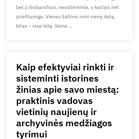
bet ji išsibarsčiusi, nesisteminta, o kartais net
prieštaringa. Vienas šaltinis mini vieną datą,
kitas – visai kitą. Viena …
Kaip efektyviai rinkti ir
sisteminti istorines
žinias apie savo miestą:
praktinis vadovas
vietinių naujienų ir
archyvinės medžiagos
tyrimui