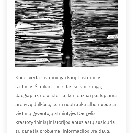
Kodėl verta sistemingai kaupti istorinius
šaltinius Šiauliai – miestas su sudėtinga,
daugiaplakmėje istorija, kuri dažnai paslepiama
archyvų dulkėse, senų nuotraukų albumuose ar
vietinių gyventojų atmintyje. Daugelis
kraštotyrininkų ir istorijos entuziastų susiduria
su panašia problema: informacijos yra daug,