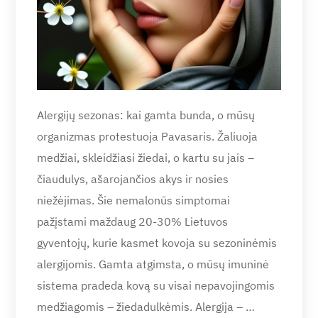
Alergijų sezonas: kai gamta bunda, o mūsų
organizmas protestuoja Pavasaris. Žaliuoja
medžiai, skleidžiasi žiedai, o kartu su jais –
čiaudulys, ašarojančios akys ir nosies
niežėjimas. Šie nemalonūs simptomai
pažįstami maždaug 20-30% Lietuvos
gyventojų, kurie kasmet kovoja su sezoninėmis
alergijomis. Gamta atgimsta, o mūsų imuninė
sistema pradeda kovą su visai nepavojingomis
medžiagomis – žiedadulkėmis. Alergija – …