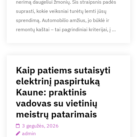
nerimą daugeliui žmonių. Šis straipsnis padės
suprasti, kokie veiksniai turėtų lemti jūsų
sprendimą. Automobilio amžius, jo būklė ir
remontų kaštai – tai pagrindiniai kriterijai, į …
Kaip patiems sutaisyti
elektrinį paspirtuką
Kaune: praktinis
vadovas su vietinių
meistrų patarimais
3 gegužės, 2026
admin