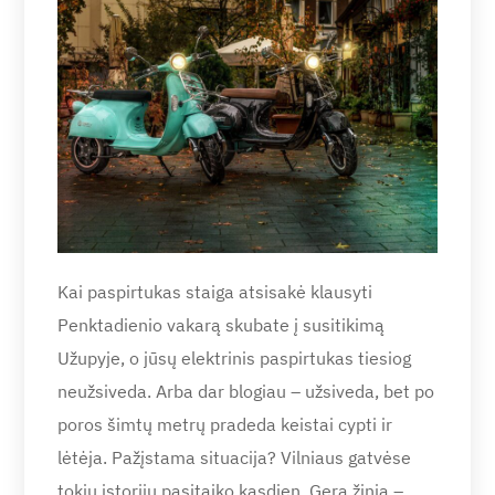
Kai paspirtukas staiga atsisakė klausyti
Penktadienio vakarą skubate į susitikimą
Užupyje, o jūsų elektrinis paspirtukas tiesiog
neužsiveda. Arba dar blogiau – užsiveda, bet po
poros šimtų metrų pradeda keistai cypti ir
lėtėja. Pažįstama situacija? Vilniaus gatvėse
tokių istorijų pasitaiko kasdien. Gera žinia –