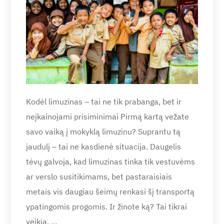
Kodėl limuzinas – tai ne tik prabanga, bet ir
neįkainojami prisiminimai Pirmą kartą vežate
savo vaiką į mokyklą limuzinu? Suprantu tą
jaudulį – tai ne kasdienė situacija. Daugelis
tėvų galvoja, kad limuzinas tinka tik vestuvėms
ar verslo susitikimams, bet pastaraisiais
metais vis daugiau šeimų renkasi šį transportą
ypatingomis progomis. Ir žinote ką? Tai tikrai
veikia. …