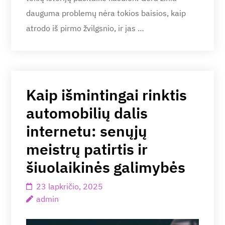
dauguma problemų nėra tokios baisios, kaip
atrodo iš pirmo žvilgsnio, ir jas …
Kaip išmintingai rinktis
automobilių dalis
internetu: senųjų
meistrų patirtis ir
šiuolaikinės galimybės
23 lapkričio, 2025
admin