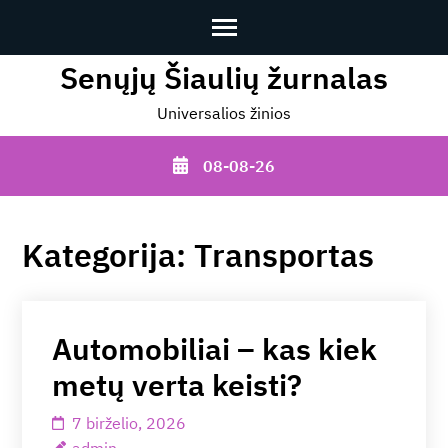
Senųjų Šiaulių žurnalas
Skip
to
Universalios žinios
content
(Press
08-08-26
Enter)
Kategorija:
Transportas
Automobiliai – kas kiek
metų verta keisti?
7 birželio, 2026