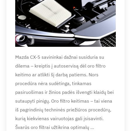
Mazda CX-5 savininkai dažnai susiduria su
dilema – kreiptis į autoservisą dėl oro filtro
keitimo ar atlikti šį darbą patiems. Nors
procedūra nėra sudėtinga, tinkamas
pasiruošimas ir žinios padės išvengti klaidų bei
sutaupyti pinigų. Oro filtro keitimas – tai viena
iš pagrindinių techninės priežiūros procedūrų,
kurią kiekvienas vairuotojas gali įsisavinti.
Švarūs oro filtrai užtikrina optimalų …