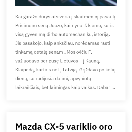
Kai garažo durys atsiveria į skaitmeninį pasaulį
Prisimenu seną Juozo, kaimyno iš kiemo, kuris
visą gyvenimą dirbo automechaniku, istoriją.
Jis pasakojo, kaip anksčiau, norėdamas rasti
tinkamą detalę senam „Moskvičiui”,
važiuodavo per pusę Lietuvos – į Kauną,
Klaipėdą, kartais net į Latviją. Grįždavo po kelių
dienų, su rūdijusia dalimi, apvyniotą
laikraščiais, bet laimingas kaip vaikas. Dabar …
Mazda CX-5 variklio oro