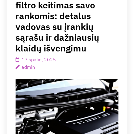
filtro keitimas savo
rankomis: detalus
vadovas su įrankių
sąrašu ir dažniausių
klaidų išvengimu
17 spalio, 2025
admin