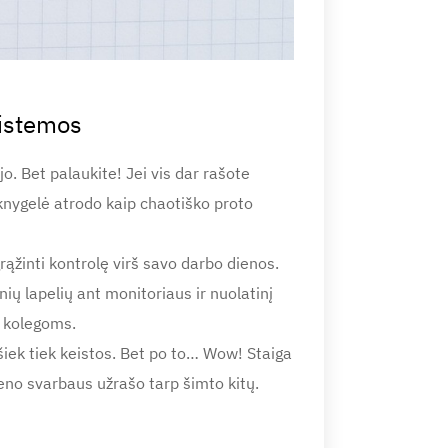
sistemos
o. Bet palaukite! Jei vis dar rašote
 knygelė atrodo kaip chaotiško proto
rąžinti kontrolę virš savo darbo dienos.
ių lapelių ant monitoriaus ir nuolatinį
s kolegoms.
šiek tiek keistos. Bet po to… Wow! Staiga
ieno svarbaus užrašo tarp šimto kitų.