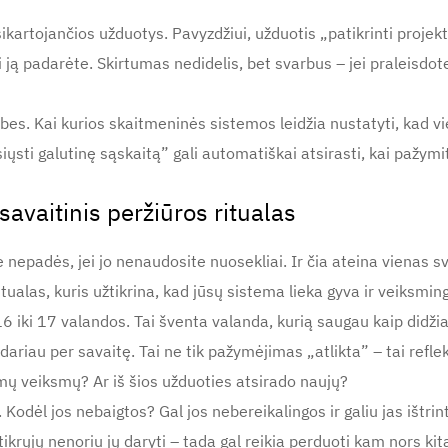
kartojančios užduotys. Pavyzdžiui, užduotis „patikrinti projekto
i ją padarėte. Skirtumas nedidelis, bet svarbus – jei praleisdo
es. Kai kurios skaitmeninės sistemos leidžia nustatyti, kad vie
iųsti galutinę sąskaitą” gali automatiškai atsirasti, kai pažymit
avaitinis peržiūros ritualas
 nepadės, jei jo nenaudosite nuosekliai. Ir čia ateina vienas s
ritualas, kuris užtikrina, kad jūsų sistema lieka gyva ir veiksmin
6 iki 17 valandos. Tai šventa valanda, kurią saugau kaip didžia
ariau per savaitę. Tai ne tik pažymėjimas „atlikta” – tai refleksi
mų veiksmų? Ar iš šios užduoties atsirado naujų?
Kodėl jos nebaigtos? Gal jos nebereikalingos ir galiu jas ištrinti
tikrųjų nenoriu jų daryti – tada gal reikia perduoti kam nors ki