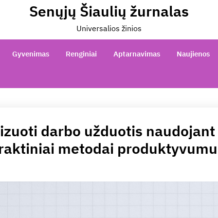
Senųjų Šiaulių žurnalas
Universalios žinios
Gyvenimas
Renginiai
Aptarnavimas
Naujienos
nizuoti darbo užduotis naudojan
raktiniai metodai produktyvumui