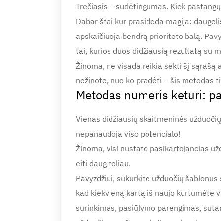
Trečiasis – sudėtingumas. Kiek pastangų ir
Dabar štai kur prasideda magija: daugelis
apskaičiuoja bendrą prioriteto balą. Pav
tai, kurios duos didžiausią rezultatą su
Žinoma, ne visada reikia sekti šį sąrašą ak
nežinote, nuo ko pradėti – šis metodas t
Metodas numeris keturi: p
Vienas didžiausių skaitmeninės užduočių
nepanaudoja viso potencialo!
Žinoma, visi nustato pasikartojancias užd
eiti daug toliau.
Pavyzdžiui, sukurkite užduočių šablonus 
kad kiekvieną kartą iš naujo kurtumėte vi
surinkimas, pasiūlymo parengimas, sutarti