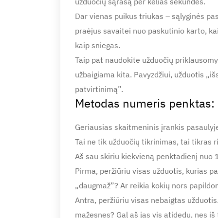
užduočių sąrašą per kelias sekundes.
Dar vienas puikus triukas – sąlyginės pasi
praėjus savaitei nuo paskutinio karto, ka
kaip sniegas.
Taip pat naudokite užduočių priklausomyb
užbaigiama kita. Pavyzdžiui, užduotis „išs
patvirtinimą”.
Metodas numeris penktas: s
Geriausias skaitmeninis įrankis pasaulyje
Tai ne tik užduočių tikrinimas, tai tikras 
Aš sau skiriu kiekvieną penktadienį nuo 1
Pirma, peržiūriu visas užduotis, kurias pad
„daugmaž”? Ar reikia kokių nors papildo
Antra, peržiūriu visas nebaigtas užduotis. 
mažesnes? Gal aš jas vis atidedu, nes iš 