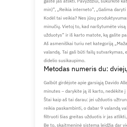
galite jas atlikti. Pavyzdžiui, sukurkite 
min)”, „Reikia interneto”, „Galima daryti
Kodėl tai veikia? Nes jūsų produktyvumas l
minučių. Vietoj to, kad naršytumėte visą
užduotys” ir iš karto matote, ką galite pa
Aš asmeniškai turiu net kategoriją „Mažai
valandą. Tai gali būti failų sutvarkymas
didelio susikaupimo.
Metodas numeris du: dviejų
Galbūt girdėjote apie garsiąją Davido All
minutes – darykite ją iš karto, nedėkite į
Štai kaip aš tai darau: jei užduotis užtru
reikia paskambinti, o dabar 9 valandą vak
filtruoti šias greitas užduotis ir jas atlikt
Be to, skaitmeninė sistema leidžia dar v