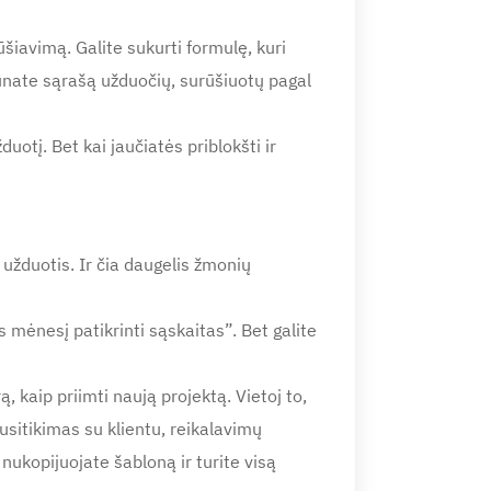
šiavimą. Galite sukurti formulę, kuri
unate sąrašą užduočių, surūšiuotų pagal
duotį. Bet kai jaučiatės priblokšti ir
užduotis. Ir čia daugelis žmonių
 mėnesį patikrinti sąskaitas”. Bet galite
kaip priimti naują projektą. Vietoj to,
usitikimas su klientu, reikalavimų
nukopijuojate šabloną ir turite visą