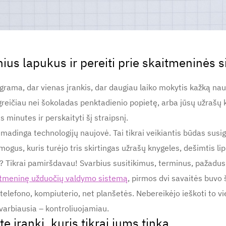
nius lapukus ir pereiti prie skaitmeninės 
grama, dar vienas įrankis, dar daugiau laiko mokytis kažką nauj
a greičiau nei šokoladas penktadienio popietę, arba jūsų užrašų
s minutes ir perskaityti šį straipsnį.
madinga technologijų naujovė. Tai tikrai veikiantis būdas susig
gus, kuris turėjo tris skirtingas užrašų knygeles, dešimtis lipn
ą? Tikrai pamiršdavau! Svarbius susitikimus, terminus, pažadu
itmeninę užduočių valdymo sistemą
, pirmos dvi savaitės buvo 
 telefono, kompiuterio, net planšetės. Nebereikėjo ieškoti to v
svarbiausia – kontroliuojamiau.
te įrankį, kuris tikrai jums tinka