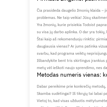
Čia prasideda daugelio žmonių klaida – j
problemas. Ne taip veikia! Jūsų skaitmen
Yra žmonių, kurie prisiekia Todoist papras
su visa jų darbo aplinka. O dar yra tokių,
Štai kaip aš rekomenduoju rinktis: pirmia
daugiausia vienas? Ar jums patinka vizua
svarbu, kad programa veiktų neprisijungu
Išbandykite bent tris skirtingus įrankius p
metų vėl ieškoti naujo sprendimo, nes dab
Metodas numeris vienas: k
Dabar pereikime prie konkrečių metodų, k
Skamba sudėtingai? Iš tikrųjų tai labai p
Vietoj to, kad visas užduotis mėtytumėte