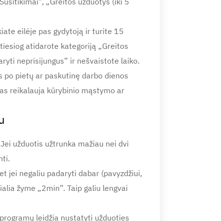
Susitikimai”, „Greitos užduotys (iki 5
ate eilėje pas gydytoją ir turite 15
tiesiog atidarote kategoriją „Greitos
ryti neprisijungus” ir nešvaistote laiko.
ęs po pietų ar paskutinę darbo dienos
kas reikalauja kūrybinio mąstymo ar
u
 Jei užduotis užtrunka mažiau nei dvi
ti.
et jei negaliu padaryti dabar (pavyzdžiui,
ialia žyme „2min”. Taip galiu lengvai
 programų leidžia nustatyti užduoties