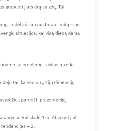
 grupuoti į atskirą vaizdą. Tai
daug. Todėl aš sau nustatau limitą – ne
švengiu situacijos, kai visą dieną darau
iduriame su problema: viskas atrodo
doju tai, ką vadinu „trijų dimensijų
avyzdžiui, paruošti prezentaciją
adarysiu. Vėl skalė 1-5. Atsakyti į el.
 tendencijas – 2.