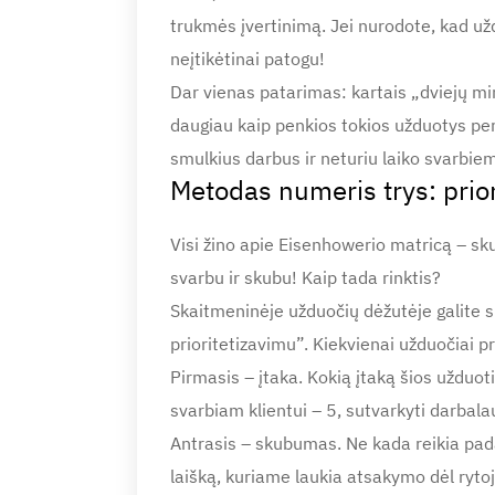
trukmės įvertinimą. Jei nurodote, kad užd
neįtikėtinai patogu!
Dar vienas patarimas: kartais „dviejų minu
daugiau kaip penkios tokios užduotys per d
smulkius darbus ir neturiu laiko svarbie
Metodas numeris trys: priori
Visi žino apie Eisenhowerio matricą – sk
svarbu ir skubu! Kaip tada rinktis?
Skaitmeninėje užduočių dėžutėje galite s
prioritetizavimu”. Kiekvienai užduočiai pr
Pirmasis – įtaka. Kokią įtaką šios užduot
svarbiam klientui – 5, sutvarkyti darbalau
Antrasis – skubumas. Ne kada reikia padary
laišką, kuriame laukia atsakymo dėl rytoj