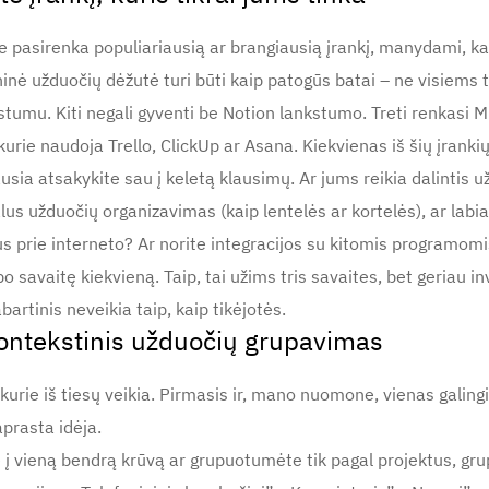
ie pasirenka populiariausią ar brangiausią įrankį, manydami, ka
inė užduočių dėžutė turi būti kaip patogūs batai – ne visiems t
tumu. Kiti negali gyventi be Notion lankstumo. Treti renkasi Mic
 kurie naudoja Trello, ClickUp ar Asana. Kiekvienas iš šių įrankių
usia atsakykite sau į keletą klausimų. Ar jums reikia dalintis
lus užduočių organizavimas (kaip lentelės ar kortelės), ar la
s prie interneto? Ar norite integracijos su kitomis programom
o savaitę kiekvieną. Taip, tai užims tris savaites, bet geriau in
artinis neveikia taip, kaip tikėjotės.
ontekstinis užduočių grupavimas
urie iš tiesų veikia. Pirmasis ir, mano nuomone, vienas galingi
aprasta idėja.
 į vieną bendrą krūvą ar grupuotumėte tik pagal projektus, gr