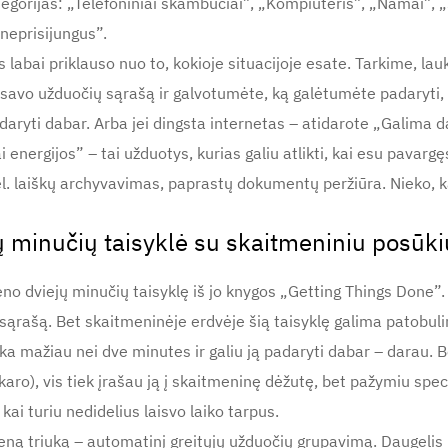
kategorijas: „Telefoniniai skambučiai”, „Kompiuteris”, „Namai”, „
 neprisijungus”.
abai priklauso nuo to, kokioje situacijoje esate. Tarkime, lauki
 savo užduočių sąrašą ir galvotumėte, ką galėtumėte padaryti, 
daryti dabar. Arba jei dingsta internetas – atidarote „Galima da
 energijos” – tai užduotys, kurias galiu atlikti, kai esu pavarg
, el. laiškų archyvavimas, paprastų dokumentų peržiūra. Nieko, 
 minučių taisyklė su skaitmeniniu posūki
eno dviejų minučių taisyklę iš jo knygos „Getting Things Done”.
 sąrašą. Bet skaitmeninėje erdvėje šią taisyklę galima patobulin
nka mažiau nei dve minutes ir galiu ją padaryti dabar – darau. B
aro), vis tiek įrašau ją į skaitmeninę dėžutę, bet pažymiu spec
i, kai turiu nedidelius laisvo laiko tarpus.
ieną triuką – automatinį greitųjų užduočių grupavimą. Daugelis