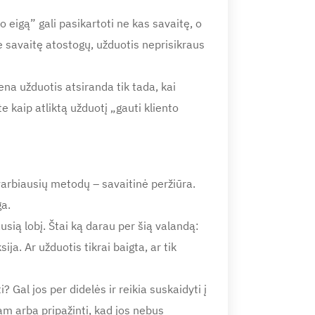
 eigą” gali pasikartoti ne kas savaitę, o
te savaitę atostogų, užduotis neprisikraus
na užduotis atsiranda tik tada, kai
e kaip atliktą užduotį „gauti kliento
varbiausių metodų – savaitinė peržiūra.
ga.
usią lobį. Štai ką darau per šią valandą:
ja. Ar užduotis tikrai baigta, ar tik
? Gal jos per didelės ir reikia suskaidyti į
tam arba pripažinti, kad jos nebus