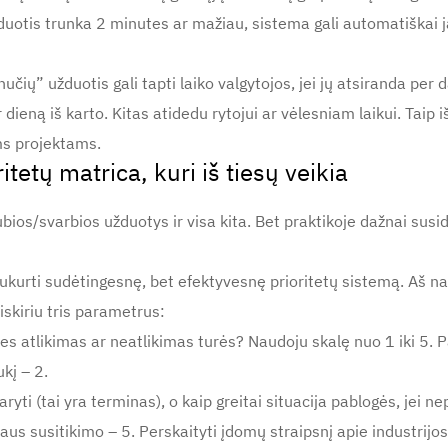
uotis trunka 2 minutes ar mažiau, sistema gali automatiškai jas
čių” užduotis gali tapti laiko valgytojos, jei jų atsiranda per 
ieną iš karto. Kitas atidedu rytojui ar vėlesniam laikui. Taip i
ms projektams.
tetų matrica, kuri iš tiesų veikia
ubios/svarbios užduotys ir visa kita. Bet praktikoje dažnai sus
ukurti sudėtingesnę, bet efektyvesnę prioritetų sistemą. Aš nau
iskiriu tris parametrus:
ies atlikimas ar neatlikimas turės? Naudoju skalę nuo 1 iki 5. P
kį – 2.
ti (tai yra terminas), o kaip greitai situacija pablogės, jei nep
aus susitikimo – 5. Perskaityti įdomų straipsnį apie industrijos