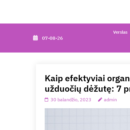
Skip
to
content
(Press
Verslas
07-08-26
Enter)
Kaip efektyviai orga
užduočių dėžutę: 7 p
30 balandžio, 2023
admin