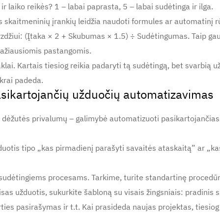
 laiko reikės? 1 – labai paprasta, 5 – labai sudėtinga ir ilga.
 skaitmeninių įrankių leidžia naudoti formules ar automatinį rū
yzdžiui: (Įtaka × 2 + Skubumas × 1.5) ÷ Sudėtingumas. Taip ga
 mažiausiomis pastangomis.
lai. Kartais tiesiog reikia padaryti tą sudėtingą, bet svarbią už
ikrai padeda.
asikartojančių užduočių automatizavimas
 dėžutės privalumų – galimybė automatizuoti pasikartojančias 
uotis tipo „kas pirmadienį parašyti savaitės ataskaitą” ar „kas
sudėtingiems procesams. Tarkime, turite standartinę procedūrą, 
sas užduotis, sukurkite šabloną su visais žingsniais: pradinis s
es pasirašymas ir t.t. Kai prasideda naujas projektas, tiesiog 