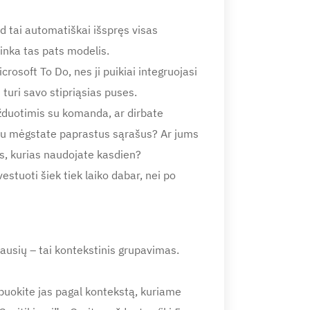
d tai automatiškai išspręs visas
inka tas pats modelis.
rosoft To Do, nes ji puikiai integruojasi
 turi savo stipriąsias puses.
 užduotimis su komanda, ar dirbate
biau mėgstate paprastus sąrašus? Ar jums
is, kurias naudojate kasdien?
vestuoti šiek tiek laiko dabar, nei po
ausių – tai kontekstinis grupavimas.
upuokite jas pagal kontekstą, kuriame