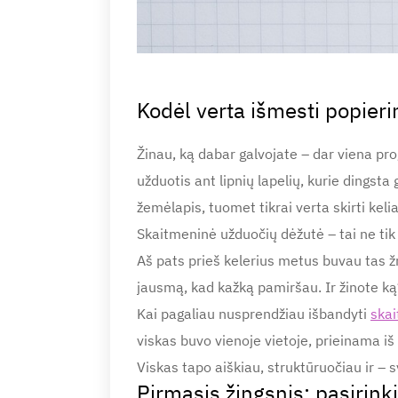
Kodėl verta išmesti popieri
Žinau, ką dabar galvojate – dar viena pro
užduotis ant lipnių lapelių, kurie dingst
žemėlapis, tuomet tikrai verta skirti kelia
Skaitmeninė užduočių dėžutė – tai ne tik 
Aš pats prieš kelerius metus buvau tas žmo
jausmą, kad kažką pamiršau. Ir žinote k
Kai pagaliau nusprendžiau išbandyti
ska
viskas buvo vienoje vietoje, prieinama iš
Viskas tapo aiškiau, struktūruočiau ir – 
Pirmasis žingsnis: pasirinki