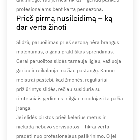
profesionalams bent kartą per sezoną.
Prieš pirmą nusileidimą – ką
dar verta žinoti
Slidžių paruošimas prieš sezoną nėra brangus
malonumas, o gana praktiškas sprendimas.
Gerai paruoštos slidės tarnauja ilgiau, važiuoja
geriau ir reikalauja mažiau pastangų. Kauno
meistrai pastebi, kad žmonės, reguliariai
prižiūrintys slidės, rečiau susiduria su
rimtesniais gedimais ir ilgiau naudojasi ta pačia
įranga.
Jei slidės pirktos prieš kelerius metus ir
niekada nebuvo servisuotos – tikrai verta
pradėti nuo profesionalaus patikrinimo. O jei