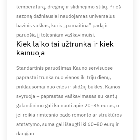
temperatūrą, drėgmę ir slidinėjimo stilių. Prieš
sezoną dažniausiai naudojamas universalus
bazinis vaškas, kuris „pamaitina” padą ir
paruošia jį tolesniam vaškavimuisi.
Kiek laiko tai užtrunka ir kiek
kainuoja
Standartinis paruošimas Kauno servisuose
paprastai trunka nuo vienos iki trijų dienų,
priklausomai nuo eilės ir slidžių būklės. Kainos
svyruoja – paprastas vaškavimasas su kantų
galandinimu gali kainuoti apie 20–35 eurus, o
jei reikia rimtesnio pado remonto ar struktūros
atstatymo, suma gali išaugti iki 60–80 eurų ir
daugiau.