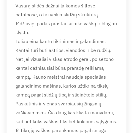
Vasarą slidės dažnai laikomos šiltose
patalpose, o tai veikia slidžių struktūrą.
Išdžiūvęs padas prastai sulaiko vašką ir blogiau
slysta.
Toliau eina kantų tikrinimas ir galandimas.
Kantai turi būti aštrios, vienodos ir be rūdžių.
Net jei vizualiai viskas atrodo gerai, po sezono
kantai dažniausiai būna praradę reikiamą
kampą. Kauno meistrai naudoja specialias
galandinimo mašinas, kurios užtikrina tikslų
kampą pagal slidžių tipą ir slidinėtojo stilių.
Paskutinis ir vienas svarbiausių žingsnių –
vaškavimasas. Čia daug kas klysta manydami,
kad bet koks vaškas tiks bet kokioms sąlygoms.
Iš tikrųjų vaškas parenkamas pagal sniego