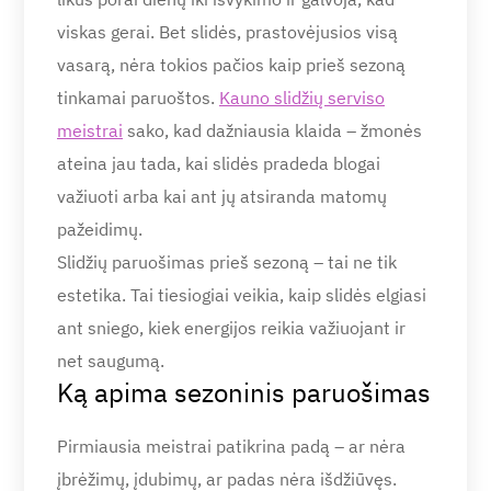
viskas gerai. Bet slidės, prastovėjusios visą
vasarą, nėra tokios pačios kaip prieš sezoną
tinkamai paruoštos.
Kauno slidžių serviso
meistrai
sako, kad dažniausia klaida – žmonės
ateina jau tada, kai slidės pradeda blogai
važiuoti arba kai ant jų atsiranda matomų
pažeidimų.
Slidžių paruošimas prieš sezoną – tai ne tik
estetika. Tai tiesiogiai veikia, kaip slidės elgiasi
ant sniego, kiek energijos reikia važiuojant ir
net saugumą.
Ką apima sezoninis paruošimas
Pirmiausia meistrai patikrina padą – ar nėra
įbrėžimų, įdubimų, ar padas nėra išdžiūvęs.