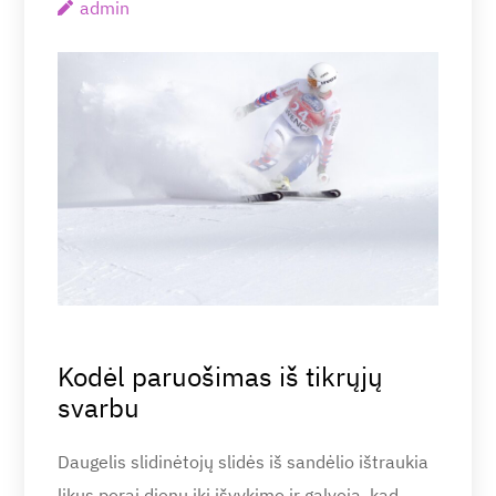
admin
Kodėl paruošimas iš tikrųjų
svarbu
Daugelis slidinėtojų slidės iš sandėlio ištraukia
likus porai dienų iki išvykimo ir galvoja, kad