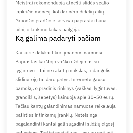
Meistrai rekomenduoja atnešti slidės spalio–
lapkričio mėnesį, kol dar nėra didelių eilių.
Gruodžio pradžioje servisai paprastai būna
pilni, o laukimo laikas pailgėja.
Ką galima padaryti pačiam
Kai kurie dalykai tikrai įmanomi namuose.
Paprastas karštojo vaško uždėjimas su
lygintuvu – tai ne raketų mokslas, ir daugelis
slidinėtojų tai daro patys. Internete gausu
pamokų, o pradinis rinkinys (vaškas, lygintuvas,
grandiklis, šepetys) kainuoja apie 30–50 eurų.
Tačiau kantų galandinimas namuose reikalauja
patirties ir tinkamų įrankių. Neteisingai
pagalandinti kantai gali sugadinti slidžių elgesį
ant sniego. Tad jei nesi tikras – geriau patikėti