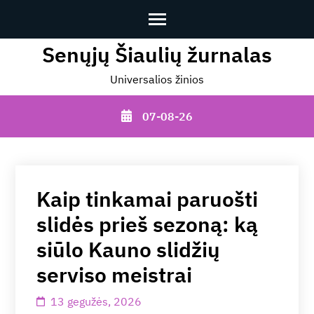
Senųjų Šiaulių žurnalas
Skip
to
Universalios žinios
content
(Press
07-08-26
Enter)
Kaip tinkamai paruošti
slidės prieš sezoną: ką
siūlo Kauno slidžių
serviso meistrai
13 gegužės, 2026