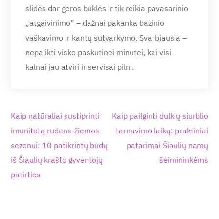
slidės dar geros būklės ir tik reikia pavasarinio
„atgaivinimo” – dažnai pakanka bazinio
vaškavimo ir kantų sutvarkymo. Svarbiausia –
nepalikti visko paskutinei minutei, kai visi
kalnai jau atviri ir servisai pilni.
Navigacija
Kaip natūraliai sustiprinti
Kaip pailginti dulkių siurblio
tarp
imunitetą rudens-žiemos
tarnavimo laiką: praktiniai
įrašų
sezonui: 10 patikrintų būdų
patarimai Šiaulių namų
iš Šiaulių krašto gyventojų
šeimininkėms
patirties