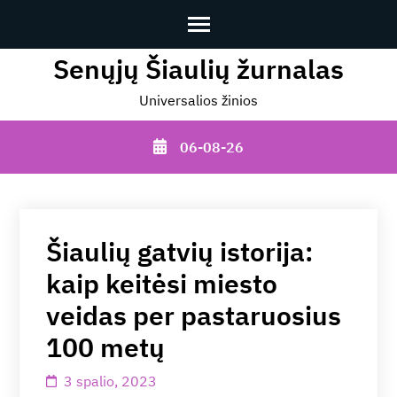
Senųjų Šiaulių žurnalas
Skip
to
Universalios žinios
content
(Press
06-08-26
Enter)
Šiaulių gatvių istorija:
kaip keitėsi miesto
veidas per pastaruosius
100 metų
3 spalio, 2023