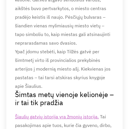
aikštės buvo pertvarkytos, o miesto centras
pradėjo keistis iš naujo. Pėsčiųjų bulvaras –
šiandien vienas mylimiausių miesto vietų –
tapo simboliu to, kaip miestas gali atsinaujinti
neprarasdamas savo dvasios.
Ypač įdomu stebėti, kaip Tilžės gatvė per
šimtmetį virto iš provincialios prekybinės
arterijos į modernią miesto ašį. Kiekvienas jos
pastatas – tai tarsi atskiras skyrius knygoje
apie Šiaulius.
Šimtas metų vienoje kelionėje –
ir tai tik pradžia
Šiaulių gatvių istorija yra žmonių istorija.
Tai
pasakojimas apie tuos, kurie čia gyveno, dirbo,