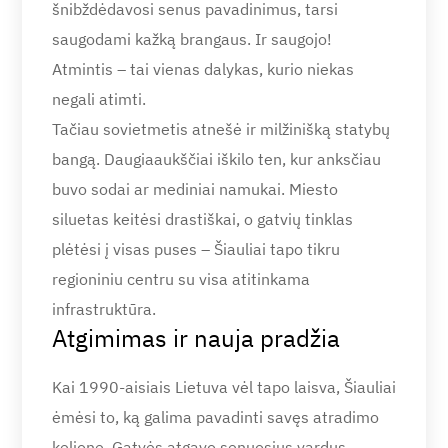
šnibždėdavosi senus pavadinimus, tarsi
saugodami kažką brangaus. Ir saugojo!
Atmintis – tai vienas dalykas, kurio niekas
negali atimti.
Tačiau sovietmetis atnešė ir milžinišką statybų
bangą. Daugiaaukščiai iškilo ten, kur anksčiau
buvo sodai ar mediniai namukai. Miesto
siluetas keitėsi drastiškai, o gatvių tinklas
plėtėsi į visas puses – Šiauliai tapo tikru
regioniniu centru su visa atitinkama
infrastruktūra.
Atgimimas ir nauja pradžia
Kai 1990-aisiais Lietuva vėl tapo laisva, Šiauliai
ėmėsi to, ką galima pavadinti savęs atradimo
kelione. Gatvės atgavo senuosius vardus,