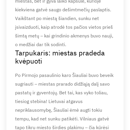
miestas, bet ir gyva laiko kapsulė, kurioje
kiekviena gatvė saugo dešimtmečių paslaptis.
Vaikštant po miestą šiandien, sunku net
įsivaizduoti, kaip atrodė tos pačios vietos prieš
šimtą metų – kai grindinio akmenys buvo nauji,
o medžiai dar tik sodinti.
Tarpukaris: miestas pradeda
kvėpuoti
Po Pirmojo pasaulinio karo Šiauliai buvo beveik
sugriauti – miestas prarado didžiąją dalį savo
pastatų ir gyventojų. Bet tai, kas vyko toliau,
tiesiog stebina! Lietuvai atgavus
nepriklausomybę, Šiauliai ėmė augti tokiu
tempu, kad net sunku patikėti. Vilniaus gatvė
tapo tikru miesto širdies plakimu – čia kūrėsi