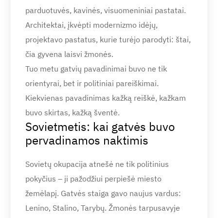
parduotuvės, kavinės, visuomeniniai pastatai.
Architektai, įkvėpti modernizmo idėjų,
projektavo pastatus, kurie turėjo parodyti: štai,
čia gyvena laisvi žmonės.
Tuo metu gatvių pavadinimai buvo ne tik
orientyrai, bet ir politiniai pareiškimai.
Kiekvienas pavadinimas kažką reiškė, kažkam
buvo skirtas, kažką šventė.
Sovietmetis: kai gatvės buvo
pervadinamos naktimis
Sovietų okupacija atnešė ne tik politinius
pokyčius – ji pažodžiui perpiešė miesto
žemėlapį. Gatvės staiga gavo naujus vardus:
Lenino, Stalino, Tarybų. Žmonės tarpusavyje