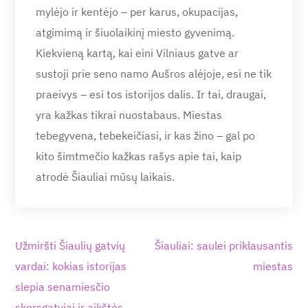
mylėjo ir kentėjo – per karus, okupacijas,
atgimimą ir šiuolaikinį miesto gyvenimą.
Kiekvieną kartą, kai eini Vilniaus gatve ar
sustoji prie seno namo Aušros alėjoje, esi ne tik
praeivys – esi tos istorijos dalis. Ir tai, draugai,
yra kažkas tikrai nuostabaus. Miestas
tebegyvena, tebekeičiasi, ir kas žino – gal po
kito šimtmečio kažkas rašys apie tai, kaip
atrodė Šiauliai mūsų laikais.
Navigacija
Užmiršti Šiaulių gatvių
Šiauliai: saulei priklausantis
tarp
vardai: kokias istorijas
miestas
įrašų
slepia senamiesčio
skersgatviai ir aikštės