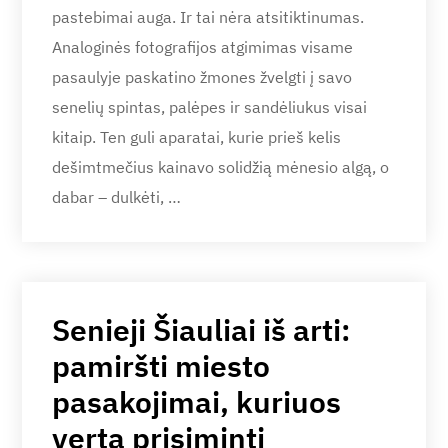
pastebimai auga. Ir tai nėra atsitiktinumas.
Analoginės fotografijos atgimimas visame
pasaulyje paskatino žmones žvelgti į savo
senelių spintas, palėpes ir sandėliukus visai
kitaip. Ten guli aparatai, kurie prieš kelis
dešimtmečius kainavo solidžią mėnesio algą, o
dabar – dulkėti, …
Senieji Šiauliai iš arti:
pamiršti miesto
pasakojimai, kuriuos
verta prisiminti