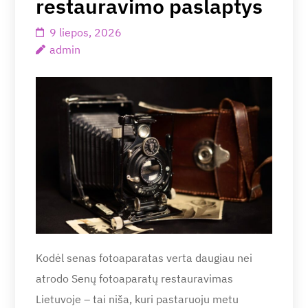
restauravimo paslaptys
9 liepos, 2026
admin
Kodėl senas fotoaparatas verta daugiau nei
atrodo Senų fotoaparatų restauravimas
Lietuvoje – tai niša, kuri pastaruoju metu