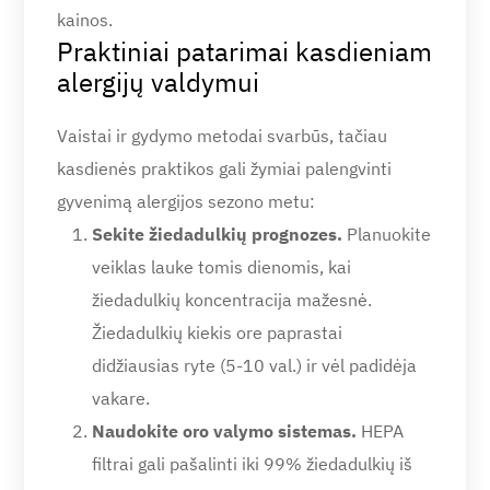
kainos.
Praktiniai patarimai kasdieniam
alergijų valdymui
Vaistai ir gydymo metodai svarbūs, tačiau
kasdienės praktikos gali žymiai palengvinti
gyvenimą alergijos sezono metu:
Sekite žiedadulkių prognozes.
Planuokite
veiklas lauke tomis dienomis, kai
žiedadulkių koncentracija mažesnė.
Žiedadulkių kiekis ore paprastai
didžiausias ryte (5-10 val.) ir vėl padidėja
vakare.
Naudokite oro valymo sistemas.
HEPA
filtrai gali pašalinti iki 99% žiedadulkių iš