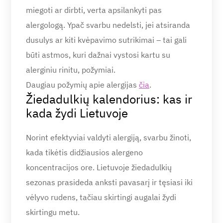
miegoti ar dirbti, verta apsilankyti pas
alergologą. Ypač svarbu nedelsti, jei atsiranda
dusulys ar kiti kvėpavimo sutrikimai – tai gali
būti astmos, kuri dažnai vystosi kartu su
alerginiu rinitu, požymiai.
Daugiau požymių apie alergijas
čia
.
Žiedadulkių kalendorius: kas ir
kada žydi Lietuvoje
Norint efektyviai valdyti alergiją, svarbu žinoti,
kada tikėtis didžiausios alergeno
koncentracijos ore. Lietuvoje žiedadulkių
sezonas prasideda anksti pavasarį ir tęsiasi iki
vėlyvo rudens, tačiau skirtingi augalai žydi
skirtingu metu.