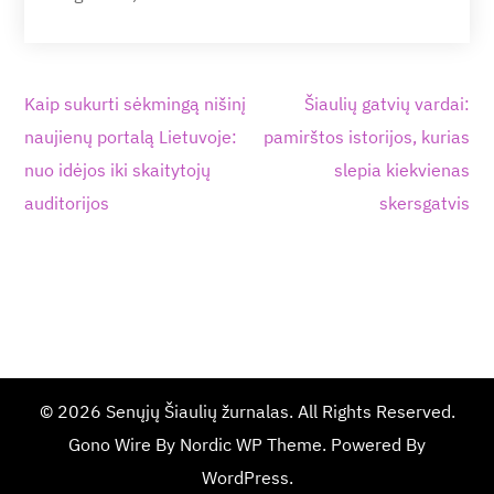
Navigacija
Kaip sukurti sėkmingą nišinį
Šiaulių gatvių vardai:
tarp
naujienų portalą Lietuvoje:
pamirštos istorijos, kurias
įrašų
nuo idėjos iki skaitytojų
slepia kiekvienas
auditorijos
skersgatvis
© 2026
Senųjų Šiaulių žurnalas
. All Rights Reserved.
Gono Wire By
Nordic WP Theme
. Powered By
WordPress
.