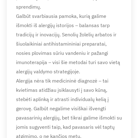
sprendimų.
Galbūt svarbiausia pamoka, kurią galime
išmokti iš alergijų istorijos – balansas tarp
tradicijų ir inovacijų. Senolių žolelių arbatos ir
šiuolaikiniai antihistamininiai preparatai,
nosies plovimas sūriu vandeniu ir pažangi
imunoterapija – visi šie metodai turi savo vietą
alergijų valdymo strategijoje.
Alergija nėra tik medicininė diagnozė – tai
kvietimas atidžiau įsiklausyti į savo kūną,
stebėti aplinką ir atrasti individualų kelią į
gerovę. Galbūt negalime visiškai išvengti
pavasarinių alergijų, bet tikrai galime išmokti su
jomis sugyventi taip, kad pavasaris vėl taptų
atgimimo, o ne kančios metu.