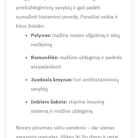
priešuždegiminių savybių ir gali padėti
sumažinti histamino poveikį. Panašiai veikia ir
kitos žolelės:
Pelynas:
mažina nosies užgulimą ir akių
niežėjimą
Ramunėlės:
malšina uždegimą ir padeda
atsipalaiduoti
Juodasis kmynas:
turi antihistamininių
savybių
Imbiero šaknis:
stiprina imuninę
sistemą ir mažina uždegimą
Nosies plovimas sūriu vandeniu – dar vienas
senovinis metodas, išlikęs iki šių dienų ir netgi