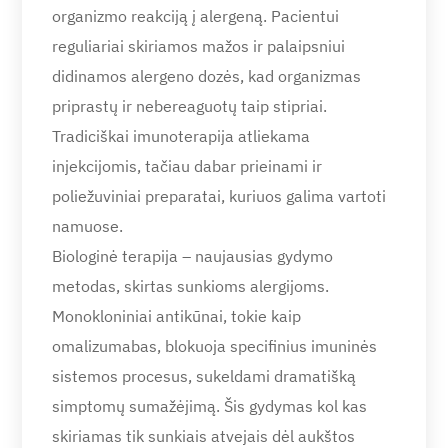
organizmo reakciją į alergeną. Pacientui
reguliariai skiriamos mažos ir palaipsniui
didinamos alergeno dozės, kad organizmas
priprastų ir nebereaguotų taip stipriai.
Tradiciškai imunoterapija atliekama
injekcijomis, tačiau dabar prieinami ir
poliežuviniai preparatai, kuriuos galima vartoti
namuose.
Biologinė terapija – naujausias gydymo
metodas, skirtas sunkioms alergijoms.
Monokloniniai antikūnai, tokie kaip
omalizumabas, blokuoja specifinius imuninės
sistemos procesus, sukeldami dramatišką
simptomų sumažėjimą. Šis gydymas kol kas
skiriamas tik sunkiais atvejais dėl aukštos