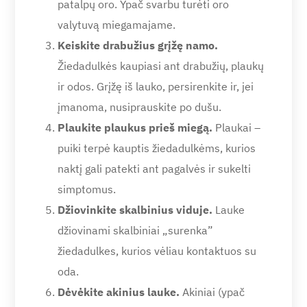
patalpų oro. Ypač svarbu turėti oro
valytuvą miegamajame.
Keiskite drabužius grįžę namo.
Žiedadulkės kaupiasi ant drabužių, plaukų
ir odos. Grįžę iš lauko, persirenkite ir, jei
įmanoma, nusiprauskite po dušu.
Plaukite plaukus prieš miegą.
Plaukai –
puiki terpė kauptis žiedadulkėms, kurios
naktį gali patekti ant pagalvės ir sukelti
simptomus.
Džiovinkite skalbinius viduje.
Lauke
džiovinami skalbiniai „surenka”
žiedadulkes, kurios vėliau kontaktuos su
oda.
Dėvėkite akinius lauke.
Akiniai (ypač