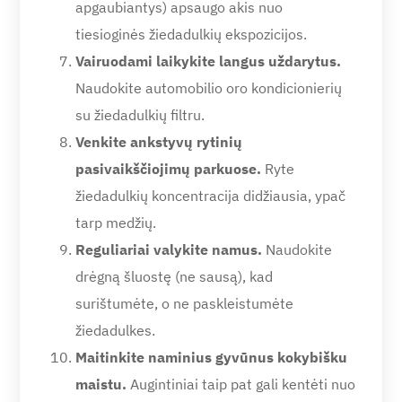
apgaubiantys) apsaugo akis nuo
tiesioginės žiedadulkių ekspozicijos.
Vairuodami laikykite langus uždarytus.
Naudokite automobilio oro kondicionierių
su žiedadulkių filtru.
Venkite ankstyvų rytinių
pasivaikščiojimų parkuose.
Ryte
žiedadulkių koncentracija didžiausia, ypač
tarp medžių.
Reguliariai valykite namus.
Naudokite
drėgną šluostę (ne sausą), kad
surištumėte, o ne paskleistumėte
žiedadulkes.
Maitinkite naminius gyvūnus kokybišku
maistu.
Augintiniai taip pat gali kentėti nuo