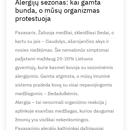
Alergijų sezonas: kai gamta
bunda, o mūsų organizmas
protestuoja
Pavasaris. Žaliuoja medžiai, skleidžiasi žiedai, o
kartu su jais – čiaudulys, ašarojančios akys ir
nosies niežėjimas. Šie nemalonūs simptomai
pažįstami maždaug 20-30% Lietuvos
gyventojų, kurie kasmet kovoja su sezoninėmis
alergijomis. Gamta atgimsta, o mūsų imuninė
sistema pradeda kovą su visai nepavojingomis
medžiagomis – žiedadulkėmis.
Alergija – tai nenormali organizmo reakcija į
aplinkoje esančias medžiagas, kurios daugumai
žmonių yra visiškai nekenksmingos.
Pavasarinių alergijų kaltininkai dažniausiai