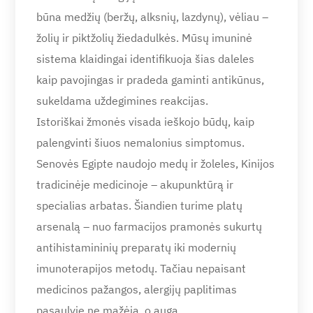
būna medžių (beržų, alksnių, lazdynų), vėliau –
žolių ir piktžolių žiedadulkės. Mūsų imuninė
sistema klaidingai identifikuoja šias daleles
kaip pavojingas ir pradeda gaminti antikūnus,
sukeldama uždegimines reakcijas.
Istoriškai žmonės visada ieškojo būdų, kaip
palengvinti šiuos nemalonius simptomus.
Senovės Egipte naudojo medų ir žoleles, Kinijos
tradicinėje medicinoje – akupunktūrą ir
specialias arbatas. Šiandien turime platų
arsenalą – nuo farmacijos pramonės sukurtų
antihistamininių preparatų iki modernių
imunoterapijos metodų. Tačiau nepaisant
medicinos pažangos, alergijų paplitimas
pasaulyje ne mažėja, o auga.