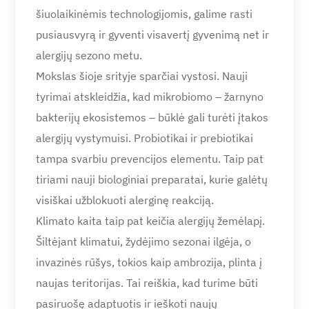
šiuolaikinėmis technologijomis, galime rasti
pusiausvyrą ir gyventi visavertį gyvenimą net ir
alergijų sezono metu.
Mokslas šioje srityje sparčiai vystosi. Nauji
tyrimai atskleidžia, kad mikrobiomo – žarnyno
bakterijų ekosistemos – būklė gali turėti įtakos
alergijų vystymuisi. Probiotikai ir prebiotikai
tampa svarbiu prevencijos elementu. Taip pat
tiriami nauji biologiniai preparatai, kurie galėtų
visiškai užblokuoti alerginę reakciją.
Klimato kaita taip pat keičia alergijų žemėlapį.
Šiltėjant klimatui, žydėjimo sezonai ilgėja, o
invazinės rūšys, tokios kaip ambrozija, plinta į
naujas teritorijas. Tai reiškia, kad turime būti
pasiruošę adaptuotis ir ieškoti naujų