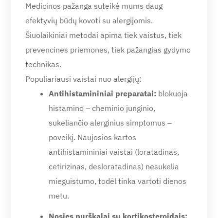
Medicinos pažanga suteikė mums daug
efektyvių būdų kovoti su alergijomis.
Šiuolaikiniai metodai apima tiek vaistus, tiek
prevencines priemones, tiek pažangias gydymo
technikas.
Populiariausi vaistai nuo alergijų:
Antihistamininiai preparatai:
blokuoja
histamino – cheminio junginio,
sukeliančio alerginius simptomus –
poveikį. Naujosios kartos
antihistamininiai vaistai (loratadinas,
cetirizinas, desloratadinas) nesukelia
mieguistumo, todėl tinka vartoti dienos
metu.
Nosies purškalai su kortikosteroidais: