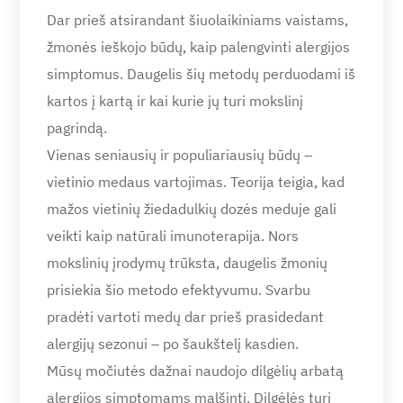
Dar prieš atsirandant šiuolaikiniams vaistams,
žmonės ieškojo būdų, kaip palengvinti alergijos
simptomus. Daugelis šių metodų perduodami iš
kartos į kartą ir kai kurie jų turi mokslinį
pagrindą.
Vienas seniausių ir populiariausių būdų –
vietinio medaus vartojimas. Teorija teigia, kad
mažos vietinių žiedadulkių dozės meduje gali
veikti kaip natūrali imunoterapija. Nors
mokslinių įrodymų trūksta, daugelis žmonių
prisiekia šio metodo efektyvumu. Svarbu
pradėti vartoti medų dar prieš prasidedant
alergijų sezonui – po šaukštelį kasdien.
Mūsų močiutės dažnai naudojo dilgėlių arbatą
alergijos simptomams malšinti. Dilgėlės turi