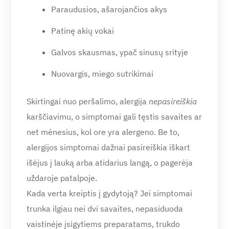
Paraudusios, ašarojančios akys
Patinę akių vokai
Galvos skausmas, ypač sinusų srityje
Nuovargis, miego sutrikimai
Skirtingai nuo peršalimo, alergija
nepasireiškia
karščiavimu, o simptomai gali tęstis savaites ar
net mėnesius, kol ore yra alergeno. Be to,
alergijos simptomai dažnai pasireiškia iškart
išėjus į lauką arba atidarius langą, o pagerėja
uždaroje patalpoje.
Kada verta kreiptis į gydytoją? Jei simptomai
trunka ilgiau nei dvi savaites, nepasiduoda
vaistinėje įsigytiems preparatams, trukdo