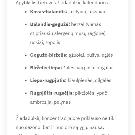
Apytikslis Lietuvos žiedadulkių kalendorius:
Kovas-balandis:
lazdynai, alksniai
Balandis-gegužė:
beržai (vienas
stipriausių alergenų mūsų regione),
uosiai, topolis
Gegužė-birželis:
ąžuolai, pušys, eglės
Birželis-liepa:
žolės, varpiniai augalai
Liepa-rugpjūtis:
kiaulpienės, dilgėlės
Rugpjūtis-rugsėjis:
piktžolės, ypač
ambrozija, pelynas
Žiedadulkių koncentracija ore priklauso ne tik
nuo sezono, bet ir nuo oro sąlygų. Sausa,