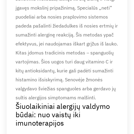
įgavęs mokslinį pripažinimą. Specialūs „neti”
puodeliai arba nosies praplovimo sistemos
padeda pašalinti žiedadulkes iš nosies ertmių ir
sumažinti alerginę reakciją. Šis metodas ypač
efektyvus, jei naudojamas iškart grįžus iš lauko.
Kitas įdomus tradicinis metodas – spanguolių
vartojimas. Šios uogos turi daug vitamino C ir
kitų antioksidantų, kurie gali padėti sumažinti
histamino išsiskyrimą. Senovėje žmonės
valgydavo šviežias spanguoles arba gerdavo jų
sultis alergijos simptomams malšinti.
Šiuolaikiniai alergijų valdymo
būdai: nuo vaistų iki
imunoterapijos