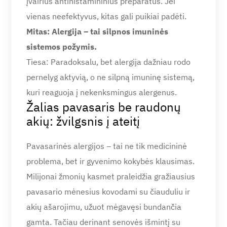
įvairius antihistamininius preparatus. Jei
vienas neefektyvus, kitas gali puikiai padėti.
Mitas: Alergija – tai silpnos imuninės
sistemos požymis.
Tiesa: Paradoksalu, bet alergija dažniau rodo
pernelyg aktyvią, o ne silpną imuninę sistemą,
kuri reaguoja į nekenksmingus alergenus.
Žalias pavasaris be raudonų
akių: žvilgsnis į ateitį
Pavasarinės alergijos – tai ne tik medicininė
problema, bet ir gyvenimo kokybės klausimas.
Milijonai žmonių kasmet praleidžia gražiausius
pavasario mėnesius kovodami su čiauduliu ir
akių ašarojimu, užuot mėgavęsi bundančia
gamta. Tačiau derinant senovės išmintį su