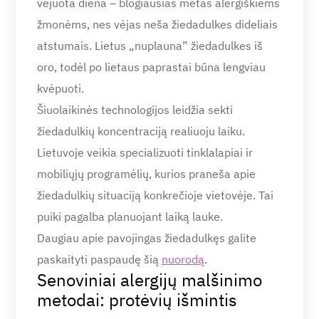
vėjuota diena – blogiausias metas alergiškiems
žmonėms, nes vėjas neša žiedadulkes dideliais
atstumais. Lietus „nuplauna” žiedadulkes iš
oro, todėl po lietaus paprastai būna lengviau
kvėpuoti.
Šiuolaikinės technologijos leidžia sekti
žiedadulkių koncentraciją realiuoju laiku.
Lietuvoje veikia specializuoti tinklalapiai ir
mobiliųjų programėlių, kurios praneša apie
žiedadulkių situaciją konkrečioje vietovėje. Tai
puiki pagalba planuojant laiką lauke.
Daugiau apie pavojingas žiedadulkęs galite
paskaityti paspaudę šią
nuorodą
.
Senoviniai alergijų malšinimo
metodai: protėvių išmintis