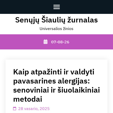
Senųjų Šiaulių žurnalas
Skip
to
Universalios žinios
content
(Press
07-08-26
Enter)
Kaip atpažinti ir valdyti
pavasarines alergijas:
senoviniai ir šiuolaikiniai
metodai
28 vasario, 2025