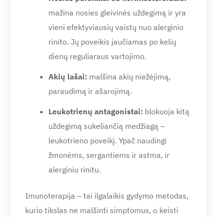
mažina nosies gleivinės uždegimą ir yra
vieni efektyviausių vaistų nuo alerginio
rinito. Jų poveikis jaučiamas po kelių
dienų reguliaraus vartojimo.
Akių lašai:
malšina akių niežėjimą,
paraudimą ir ašarojimą.
Leukotrienų antagonistai:
blokuoja kitą
uždegimą sukeliančią medžiagą –
leukotrieno poveikį. Ypač naudingi
žmonėms, sergantiems ir astma, ir
alerginiu rinitu.
Imunoterapija – tai ilgalaikis gydymo metodas,
kurio tikslas ne malšinti simptomus, o keisti