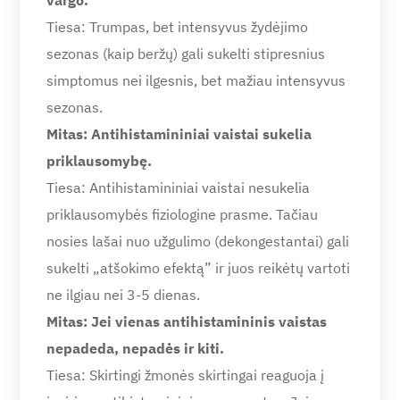
vargo.
Tiesa: Trumpas, bet intensyvus žydėjimo
sezonas (kaip beržų) gali sukelti stipresnius
simptomus nei ilgesnis, bet mažiau intensyvus
sezonas.
Mitas: Antihistamininiai vaistai sukelia
priklausomybę.
Tiesa: Antihistamininiai vaistai nesukelia
priklausomybės fiziologine prasme. Tačiau
nosies lašai nuo užgulimo (dekongestantai) gali
sukelti „atšokimo efektą” ir juos reikėtų vartoti
ne ilgiau nei 3-5 dienas.
Mitas: Jei vienas antihistamininis vaistas
nepadeda, nepadės ir kiti.
Tiesa: Skirtingi žmonės skirtingai reaguoja į