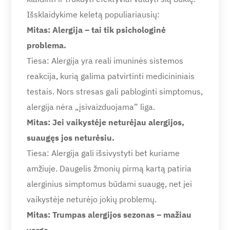
Išsklaidykime keletą populiariausių:
Mitas: Alergija – tai tik psichologinė
problema.
Tiesa: Alergija yra reali imuninės sistemos
reakcija, kurią galima patvirtinti medicininiais
testais. Nors stresas gali pabloginti simptomus,
alergija nėra „įsivaizduojama” liga.
Mitas: Jei vaikystėje neturėjau alergijos,
suaugęs jos neturėsiu.
Tiesa: Alergija gali išsivystyti bet kuriame
amžiuje. Daugelis žmonių pirmą kartą patiria
alerginius simptomus būdami suaugę, net jei
vaikystėje neturėjo jokių problemų.
Mitas: Trumpas alergijos sezonas – mažiau