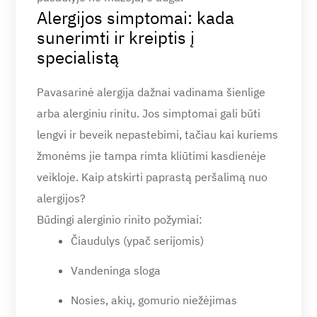
Alergijos simptomai: kada
sunerimti ir kreiptis į
specialistą
Pavasarinė alergija dažnai vadinama šienlige
arba alerginiu rinitu. Jos simptomai gali būti
lengvi ir beveik nepastebimi, tačiau kai kuriems
žmonėms jie tampa rimta kliūtimi kasdienėje
veikloje. Kaip atskirti paprastą peršalimą nuo
alergijos?
Būdingi alerginio rinito požymiai:
Čiaudulys (ypač serijomis)
Vandeninga sloga
Nosies, akių, gomurio niežėjimas