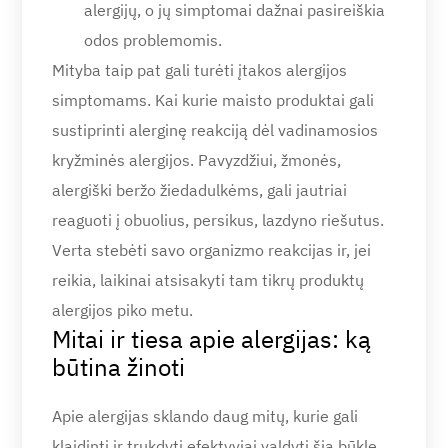
alergijų, o jų simptomai dažnai pasireiškia
odos problemomis.
Mityba taip pat gali turėti įtakos alergijos
simptomams. Kai kurie maisto produktai gali
sustiprinti alerginę reakciją dėl vadinamosios
kryžminės alergijos. Pavyzdžiui, žmonės,
alergiški beržo žiedadulkėms, gali jautriai
reaguoti į obuolius, persikus, lazdyno riešutus.
Verta stebėti savo organizmo reakcijas ir, jei
reikia, laikinai atsisakyti tam tikrų produktų
alergijos piko metu.
Mitai ir tiesa apie alergijas: ką
būtina žinoti
Apie alergijas sklando daug mitų, kurie gali
klaidinti ir trukdyti efektyviai valdyti šią būklę.