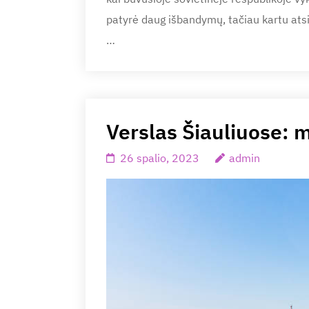
patyrė daug išbandymų, tačiau kartu ats
…
Verslas Šiauliuose:
26 spalio, 2023
admin