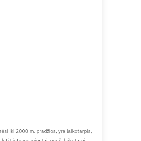
si iki 2000 m. pradžios, yra laikotarpis,
 kiti Lietuvos miestai, per šį laikotarpį