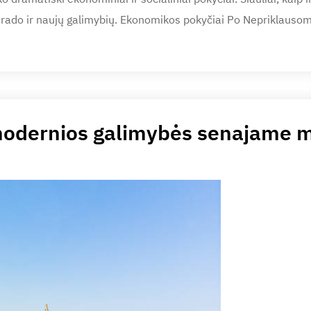
irado ir naujų galimybių. Ekonomikos pokyčiai Po Nepriklausom
 modernios galimybės senajame m