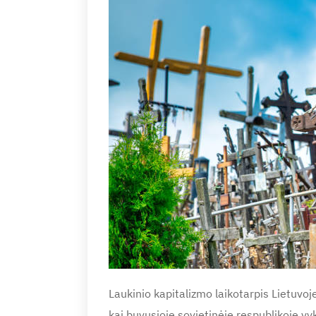
Laukinio kapitalizmo laikotarpis Lietuvoj
kai buvusioje sovietinėje respublikoje vyko