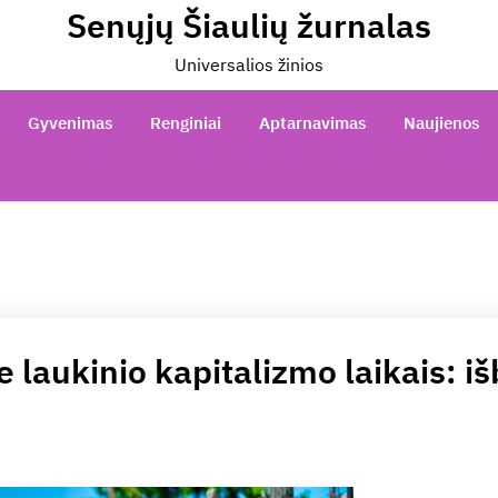
Senųjų Šiaulių žurnalas
Universalios žinios
Gyvenimas
Renginiai
Aptarnavimas
Naujienos
 laukinio kapitalizmo laikais: i