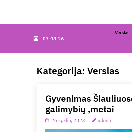
Skip
to
content
(Press
Verslas
07-08-26
Enter)
Kategorija:
Verslas
Gyvenimas Šiauliuose
galimybių ,metai
26 spalio, 2023
admin