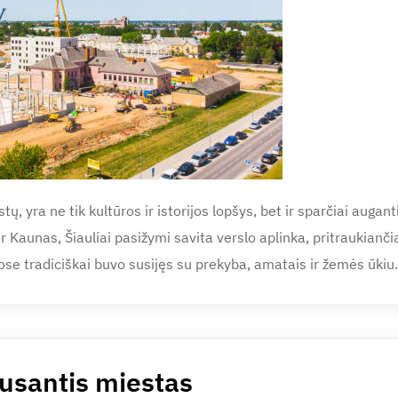
tų, yra ne tik kultūros ir istorijos lopšys, bet ir sparčiai augan
r Kaunas, Šiauliai pasižymi savita verslo aplinka, pritraukianči
uose tradiciškai buvo susijęs su prekyba, amatais ir žemės ūkiu
lausantis miestas