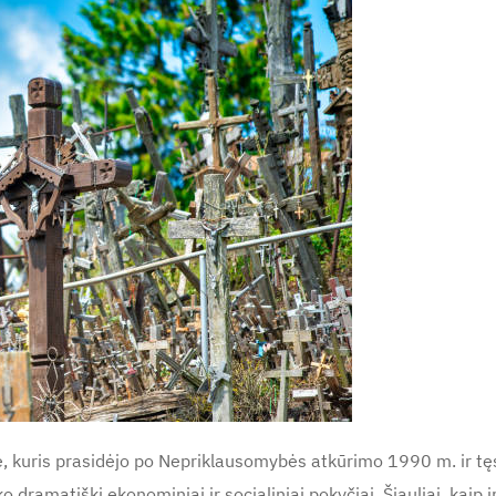
e, kuris prasidėjo po Nepriklausomybės atkūrimo 1990 m. ir tęsė
 dramatiški ekonominiai ir socialiniai pokyčiai. Šiauliai, kaip ir