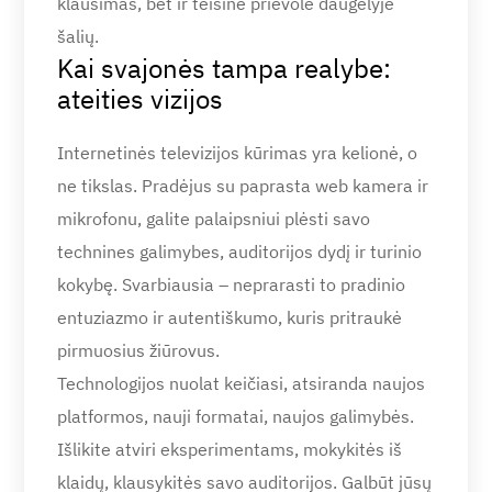
klausimas, bet ir teisinė prievolė daugelyje
šalių.
Kai svajonės tampa realybe:
ateities vizijos
Internetinės televizijos kūrimas yra kelionė, o
ne tikslas. Pradėjus su paprasta web kamera ir
mikrofonu, galite palaipsniui plėsti savo
technines galimybes, auditorijos dydį ir turinio
kokybę. Svarbiausia – neprarasti to pradinio
entuziazmo ir autentiškumo, kuris pritraukė
pirmuosius žiūrovus.
Technologijos nuolat keičiasi, atsiranda naujos
platformos, nauji formatai, naujos galimybės.
Išlikite atviri eksperimentams, mokykitės iš
klaidų, klausykitės savo auditorijos. Galbūt jūsų