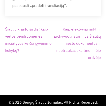
paspausti „pradėti transliaciją”.
Navigacija
Šiaulių krašto širdis: kaip
Kaip efektyviai rinkti ir
tarp
vietos bendruomenės
archyvuoti istorinius Šiaulių
įrašų
iniciatyvos keičia gyvenimo
miesto dokumentus ir
kokybę?
nuotraukas skaitmeninėje
erdvėje
© 2026
Senųjų Šiaulių žurnalas
. All Rights Reserved.