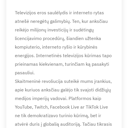
Televizijos eros saulėlydis ir interneto rytas
atnešė neregėtų galimybių. Ten, kur anksčiau
reikėjo milijonų investicijų ir sudėtingų
licencijavimo procedūrų, šiandien užtenka
kompiuterio, interneto ryšio ir kūrybinės
energijos. Internetinės televizijos kūrimas tapo
prieinamas kiekvienam, turinčiam ką pasakyti
pasauliui.
Skaitmeninė revoliucija suteikė mums įrankius,
apie kuriuos anksčiau galėjo tik svajoti didžiųjų
medijos imperijų vadovai. Platformos kaip
YouTube, Twitch, Facebook Live ar TikTok Live
ne tik demokratizavo turinio kūrimą, bet ir
atvėrė duris į globalią auditoriją. Tačiau tikrasis