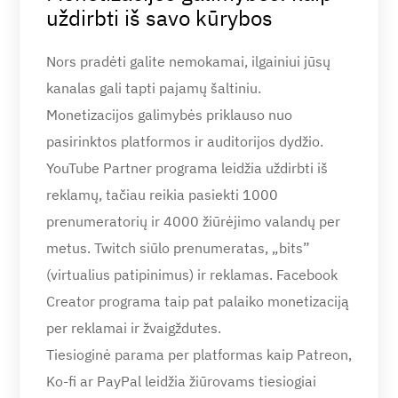
uždirbti iš savo kūrybos
Nors pradėti galite nemokamai, ilgainiui jūsų
kanalas gali tapti pajamų šaltiniu.
Monetizacijos galimybės priklauso nuo
pasirinktos platformos ir auditorijos dydžio.
YouTube Partner programa leidžia uždirbti iš
reklamų, tačiau reikia pasiekti 1000
prenumeratorių ir 4000 žiūrėjimo valandų per
metus. Twitch siūlo prenumeratas, „bits”
(virtualius patipinimus) ir reklamas. Facebook
Creator programa taip pat palaiko monetizaciją
per reklamai ir žvaigždutes.
Tiesioginė parama per platformas kaip Patreon,
Ko-fi ar PayPal leidžia žiūrovams tiesiogiai