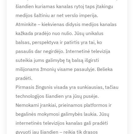
šiandien kuriamas kanalas rytoj taps įtakingu
medijos šaltiniu ar net verslo imperija.
Atminkite – kiekvienas didysis medijos kanalas
kažkada pradėjo nuo nulio. Jūsų unikalus
balsas, perspektyva ir patirtis yra tai, ko
pasaulis dar negirdėjo. Internetinė televizija
suteikia jums galimybę tą balsą išgirsti
milijonams žmonių visame pasaulyje. Belieka
pradėti.
Pirmasis žingsnis visada yra sunkiausias, tačiau
technologijos šiandien yra jūsų pusėje.
Nemokami įrankiai, prieinamos platformos ir
begalinės mokymosi galimybės laukia. Jūsų
internetinės televizijos kanalas gali pradėti
gyvuoti jau šiandien – reikia tik drąsos