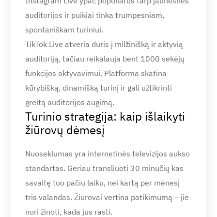
Instagram Live ypač populiarus tarp jaunesnės
auditorijos ir puikiai tinka trumpesniam,
spontaniškam turiniui.
TikTok Live atveria duris į milžinišką ir aktyvią
auditoriją, tačiau reikalauja bent 1000 sekėjų
funkcijos aktyvavimui. Platforma skatina
kūrybišką, dinamišką turinį ir gali užtikrinti
greitą auditorijos augimą.
Turinio strategija: kaip išlaikyti
žiūrovų dėmesį
Nuoseklumas yra internetinės televizijos aukso
standartas. Geriau transliuoti 30 minučių kas
savaitę tuo pačiu laiku, nei kartą per mėnesį
tris valandas. Žiūrovai vertina patikimumą – jie
nori žinoti, kada jus rasti.