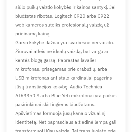
siūlo puikų vaizdo kokybės ir kainos santykį. Jei
biudžetas ribotas, Logitech C920 arba C922
web kameros suteiks profesionalų vaizdą už
prieinamą kainą.
Garso kokybė dažnai yra svarbesnė nei vaizdo.
Žiūrovai atleis ne idealų vaizdą, bet vargu ar
kentės blogą garsą. Paprastas lavalier
mikrofonas, prisegamas prie drabužių, arba
USB mikrofonas ant stalo kardinaliai pagerins
jūsų transliacijos kokybę. Audio-Technica
ATR3350iS arba Blue Yeti mikrofonai yra puikūs
pasirinkimai skirtingiems biudžetams.
Apšvietimas formuoja jūsų kanalo vizualinį
identitetą. Net paprasčiausia žiedinė lempa gali
transformuoti jūsų vaizdą. Jei transliuojate prie