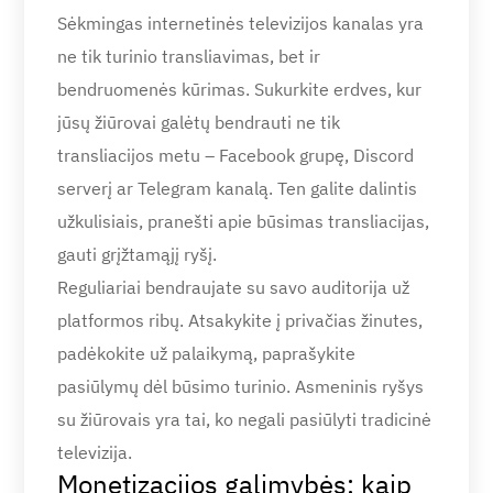
Sėkmingas internetinės televizijos kanalas yra
ne tik turinio transliavimas, bet ir
bendruomenės kūrimas. Sukurkite erdves, kur
jūsų žiūrovai galėtų bendrauti ne tik
transliacijos metu – Facebook grupę, Discord
serverį ar Telegram kanalą. Ten galite dalintis
užkulisiais, pranešti apie būsimas transliacijas,
gauti grįžtamąjį ryšį.
Reguliariai bendraujate su savo auditorija už
platformos ribų. Atsakykite į privačias žinutes,
padėkokite už palaikymą, paprašykite
pasiūlymų dėl būsimo turinio. Asmeninis ryšys
su žiūrovais yra tai, ko negali pasiūlyti tradicinė
televizija.
Monetizacijos galimybės: kaip