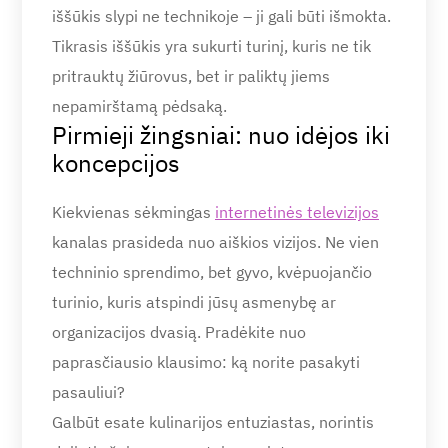
iššūkis slypi ne technikoje – ji gali būti išmokta.
Tikrasis iššūkis yra sukurti turinį, kuris ne tik
pritrauktų žiūrovus, bet ir paliktų jiems
nepamirštamą pėdsaką.
Pirmieji žingsniai: nuo idėjos iki
koncepcijos
Kiekvienas sėkmingas
internetinės televizijos
kanalas prasideda nuo aiškios vizijos. Ne vien
techninio sprendimo, bet gyvo, kvėpuojančio
turinio, kuris atspindi jūsų asmenybę ar
organizacijos dvasią. Pradėkite nuo
paprasčiausio klausimo: ką norite pasakyti
pasauliui?
Galbūt esate kulinarijos entuziastas, norintis