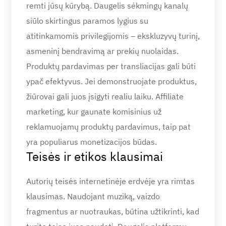
remti jūsų kūrybą. Daugelis sėkmingų kanalų
siūlo skirtingus paramos lygius su
atitinkamomis privilegijomis – ekskluzyvų turinį,
asmeninį bendravimą ar prekių nuolaidas.
Produktų pardavimas per transliacijas gali būti
ypač efektyvus. Jei demonstruojate produktus,
žiūrovai gali juos įsigyti realiu laiku. Affiliate
marketing, kur gaunate komisinius už
reklamuojamų produktų pardavimus, taip pat
yra populiarus monetizacijos būdas.
Teisės ir etikos klausimai
Autorių teisės internetinėje erdvėje yra rimtas
klausimas. Naudojant muziką, vaizdo
fragmentus ar nuotraukas, būtina užtikrinti, kad