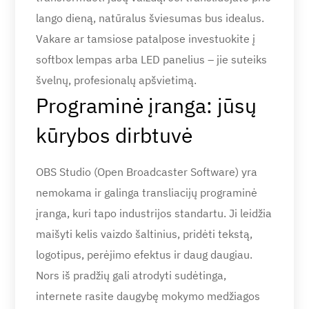
lango dieną, natūralus šviesumas bus idealus.
Vakare ar tamsiose patalpose investuokite į
softbox lempas arba LED panelius – jie suteiks
švelnų, profesionalų apšvietimą.
Programinė įranga: jūsų
kūrybos dirbtuvė
OBS Studio (Open Broadcaster Software) yra
nemokama ir galinga transliacijų programinė
įranga, kuri tapo industrijos standartu. Ji leidžia
maišyti kelis vaizdo šaltinius, pridėti tekstą,
logotipus, perėjimo efektus ir daug daugiau.
Nors iš pradžių gali atrodyti sudėtinga,
internetе rasite daugybę mokymo medžiagos