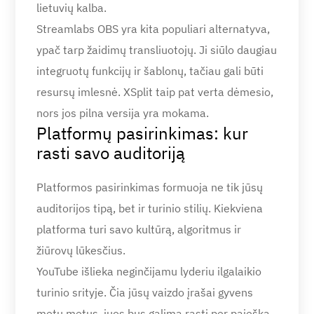
lietuvių kalba.
Streamlabs OBS yra kita populiari alternatyva,
ypač tarp žaidimų transliuotojų. Ji siūlo daugiau
integruotų funkcijų ir šablonų, tačiau gali būti
resursų imlesnė. XSplit taip pat verta dėmesio,
nors jos pilna versija yra mokama.
Platformų pasirinkimas: kur
rasti savo auditoriją
Platformos pasirinkimas formuoja ne tik jūsų
auditorijos tipą, bet ir turinio stilių. Kiekviena
platforma turi savo kultūrą, algoritmus ir
žiūrovų lūkesčius.
YouTube išlieka neginčijamu lyderiu ilgalaikio
turinio srityje. Čia jūsų vaizdo įrašai gyvens
metų metus, juos bus galima rasti per paiešką,