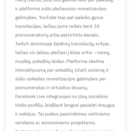
ir platforma siūlo plačiausias monetizacijos
galimybes. YouTube taip pat palaiko gyvus
transliacijas, tačiau jums reikės bent 50
prenumeratorių arba patvirtinto kanalo.
Twitch dominuoja žaidimų transliacijų srityje,
tačiau vis labiau plečiasi į kitas sritis – meną,
muziką, pokalbių laidas. Platforma skatina
interaktyvumą per pokalbių (chat) sistemą ir
siūlo unikalias monetizacijos galimybes per
prenumeratas ir virtualius dovanų.
Facebook Live integruojasi su jūsų socialinio
tinklo profiliu, leidžiant lengvai pasiekti draugus
ir sekėjus. Tai puikus pasirinkimas vietiniams
verslams ar asmeniniams projektams.