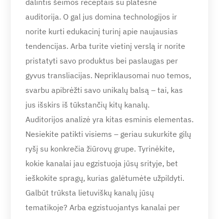
dalintis šeimos receptais su platesne
auditorija. O gal jus domina technologijos ir
norite kurti edukacinį turinį apie naujausias
tendencijas. Arba turite vietinį verslą ir norite
pristatyti savo produktus bei paslaugas per
gyvus transliacijas. Nepriklausomai nuo temos,
svarbu apibrėžti savo unikalų balsą – tai, kas
jus išskirs iš tūkstančių kitų kanalų.
Auditorijos analizė yra kitas esminis elementas.
Nesiekite patikti visiems – geriau sukurkite gilų
ryšį su konkrečia žiūrovų grupe. Tyrinėkite,
kokie kanalai jau egzistuoja jūsų srityje, bet
ieškokite spragų, kurias galėtumėte užpildyti.
Galbūt trūksta lietuviškų kanalų jūsų
tematikoje? Arba egzistuojantys kanalai per