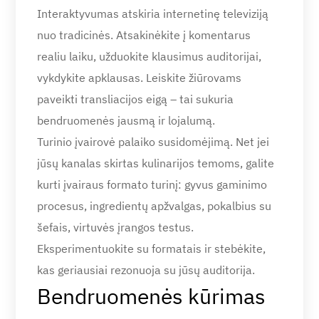
Interaktyvumas atskiria internetinę televiziją
nuo tradicinės. Atsakinėkite į komentarus
realiu laiku, užduokite klausimus auditorijai,
vykdykite apklausas. Leiskite žiūrovams
paveikti transliacijos eigą – tai sukuria
bendruomenės jausmą ir lojalumą.
Turinio įvairovė palaiko susidomėjimą. Net jei
jūsų kanalas skirtas kulinarijos temoms, galite
kurti įvairaus formato turinį: gyvus gaminimo
procesus, ingredientų apžvalgas, pokalbius su
šefais, virtuvės įrangos testus.
Eksperimentuokite su formatais ir stebėkite,
kas geriausiai rezonuoja su jūsų auditorija.
Bendruomenės kūrimas