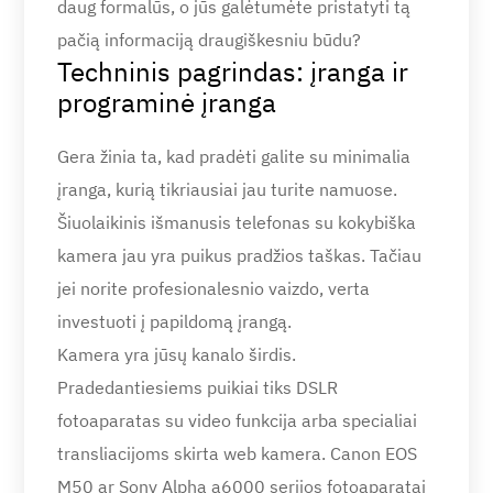
daug formalūs, o jūs galėtumėte pristatyti tą
pačią informaciją draugiškesniu būdu?
Techninis pagrindas: įranga ir
programinė įranga
Gera žinia ta, kad pradėti galite su minimalia
įranga, kurią tikriausiai jau turite namuose.
Šiuolaikinis išmanusis telefonas su kokybiška
kamera jau yra puikus pradžios taškas. Tačiau
jei norite profesionalesnio vaizdo, verta
investuoti į papildomą įrangą.
Kamera yra jūsų kanalo širdis.
Pradedantiesiems puikiai tiks DSLR
fotoaparatas su video funkcija arba specialiai
transliacijoms skirta web kamera. Canon EOS
M50 ar Sony Alpha a6000 serijos fotoaparatai