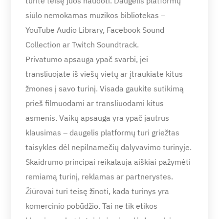
turite teisę juos naudoti. Daugelis platformų
siūlo nemokamas muzikos bibliotekas –
YouTube Audio Library, Facebook Sound
Collection ar Twitch Soundtrack.
Privatumo apsauga ypač svarbi, jei
transliuojate iš viešų vietų ar įtraukiate kitus
žmones į savo turinį. Visada gaukite sutikimą
prieš filmuodami ar transliuodami kitus
asmenis. Vaikų apsauga yra ypač jautrus
klausimas – daugelis platformų turi griežtas
taisykles dėl nepilnamečių dalyvavimo turinyje.
Skaidrumo principai reikalauja aiškiai pažymėti
remiamą turinį, reklamas ar partnerystes.
Žiūrovai turi teisę žinoti, kada turinys yra
komercinio pobūdžio. Tai ne tik etikos